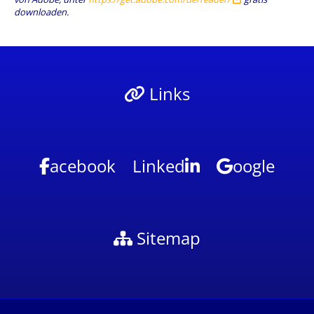
downloaden.
Links
acebook
Linked
oogle
Sitemap