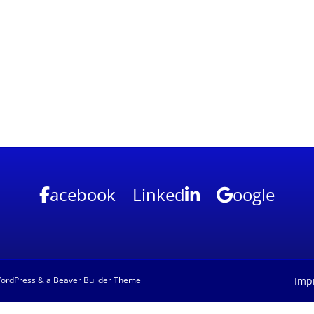
acebook
Linked
oogle
ordPress
& a
Beaver Builder Theme
Imp