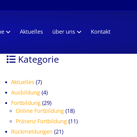
ne
Aktuelles
über uns
Kontakt
Kategorie
Aktuelles
(7)
Ausbildung
(4)
Fortbildung
(29)
Online Fortbildung
(18)
Präsenz Fortbildung
(11)
Rückmeldungen
(21)